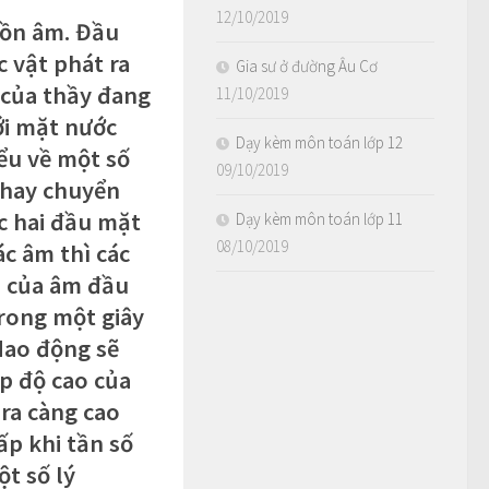
12/10/2019
uồn âm. Đầu
c vật phát ra
Gia sư ở đường Âu Cơ
 của thầy đang
11/10/2019
ưới mặt nước
Dạy kèm môn toán lớp 12
iểu về một số
09/10/2019
 hay chuyển
ốc hai đầu mặt
Dạy kèm môn toán lớp 11
08/10/2019
ác âm thì các
o của âm đầu
trong một giây
dao động sẽ
p độ cao của
ra càng cao
ấp khi tần số
t số lý