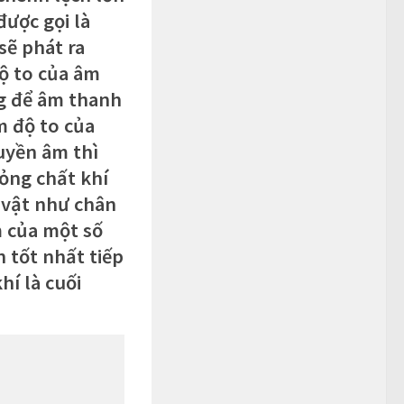
được gọi là
sẽ phát ra
độ to của âm
ng để âm thanh
m độ to của
uyền âm thì
ỏng chất khí
 vật như chân
 của một số
 tốt nhất tiếp
hí là cuối