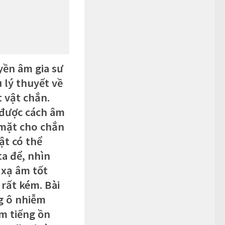
yền âm gia sư
 lý thuyết về
 vật chắn.
 được cách âm
 mặt cho chắn
ật có thể
a để, nhìn
 xạ âm tốt
rất kém. Bài
ng ô nhiễm
m tiếng ồn