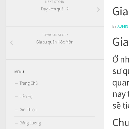
NEXT STORY
Gia
Dạy kèm quận 2
BY
ADMIN
PREVIOUS STORY
Gia
Gia sư quận Hóc Môn
Ở nh
sư q
MENU
quan
Trang Chủ
nay 
Liên Hệ
sẽ t
Giới Thiệu
Chư
Bảng Lương