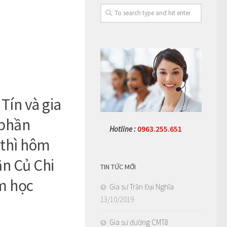
Tín và gia
 phần
Hotline :
0963.255.651
 thì hôm
ận Củ Chi
TIN TỨC MỚI
âm học
Gia sư Trần Đại Nghĩa
13/10/2019
Gia sư đường CMT8