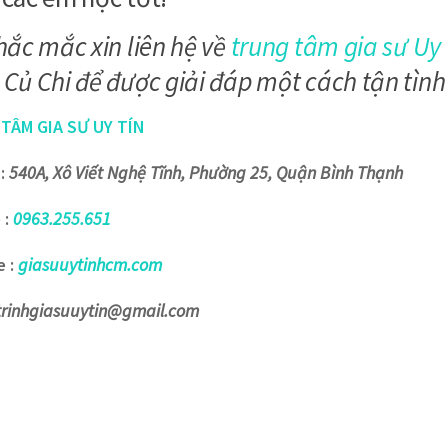
hắc mắc xin liên hệ về
trung tâm gia sư Uy 
Củ Chi để được giải đáp một cách tận tình
TÂM GIA SƯ UY TÍN
 :
540A, Xô Viết Nghệ Tĩnh, Phường 25, Quận Bình Thạnh
 :
0963.255.651
 :
giasuuytinhcm.com
trinhgiasuuytin@gmail.com