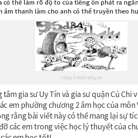
a có thể làm rõ độ to của tiếng ồn phát ra ng
n âm thanh làm cho anh có thể truyền theo h
Chống ô nhiễm tiếng ồn
 tâm gia sư Uy Tín và gia sư quận Củ Chi v
ác em phường chương 2 âm học của môn V
ng rằng bài viết này có thể mang lại sự tíc
đỡ các em trong việc học lý thuyết của ch
các em học tốt!