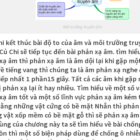
Môi trường truyền âm
hi kết thúc bài độ to của âm và môi trường tru
Củ Chi sẽ tiếp tục đến bài phản xạ âm. tìm hiểu
xạ âm thì phản xạ âm là âm dội lại khi gặp một
về tiếng vang thì chúng ta là âm phản xạ nghe
tiếp nhất 1 phần15 giây. Tất cả các âm khi gặp
 phản xạ lại ít hay nhiều. Tìm hiểu về một số v
xạ âm tốt và một số lĩnh vực phản xạ âm kém t
rằng những vật cứng có bề mặt Nhẵn thì phản
 vật xốp mềm có bề mặt gỗ thì sẽ phản xạ âm 
cùng của chương này ta sẽ tìm hiểu về bài chố
 ồn thì một số biện pháp dùng để chống ô nhiễ