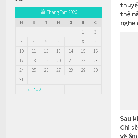
thuyế
Tháng Tám 2026
thế n
nghe 
H
B
T
N
S
B
C
1
2
3
4
5
6
7
8
9
10
11
12
13
14
15
16
17
18
19
20
21
22
23
24
25
26
27
28
29
30
31
« Th10
Sau k
Chi sẽ
về âm