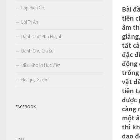
Lớp Hiện Có
Bài đ
tiên 
Lời Tri Ân
âm th
giảng,
Dành Cho Phụ Huynh
tất c
Dành Cho Gia Sư
đặc đ
động 
Điều Khoản Học Viên
trống 
Nội quy Gia Sư
vật đ
tiên t
được 
FACEBOOK
càng 
một â
thì k
dao đ
LỊCH