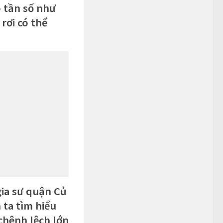
 tần số như
rơi có thể
gia sư quận Củ
n ta tìm hiểu
chênh lệch lớn