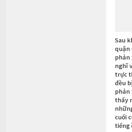
Sau k
quận 
phản 
nghĩ 
trực 
đều bị
phản 
thấy 
những
cuối 
tiếng