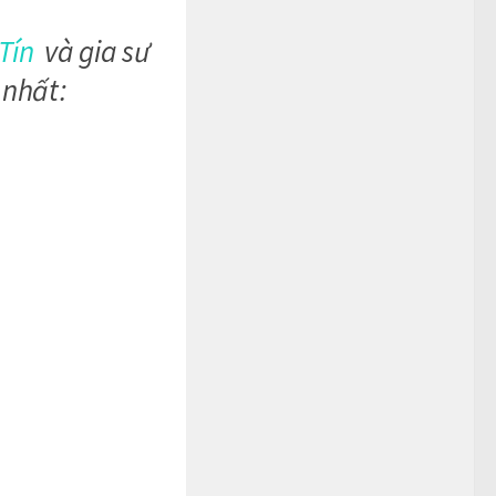
Tín
và gia sư
 nhất: