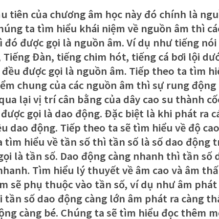
ầu tiên của chương âm học này đó chính là ng
chúng ta tìm hiểu khái niệm về nguồn âm thì cá
ì đó được gọi là nguồn âm. Ví dụ như tiếng nói
 Tiếng Đàn, tiếng chim hót, tiếng cá bơi lội d
ả đều được gọi là nguồn âm. Tiếp theo ta tìm h
iểm chung của các nguồn âm thì sự rung động
qua lại vị trí cân bằng của dây cao su thành c
được gọi là dao động. Đặc biệt là khi phát ra c
ều dao động. Tiếp theo ta sẽ tìm hiểu về độ ca
a tìm hiểu về tần số thì tần số là số dao động 
gọi là tần số. Dao động càng nhanh thì tần số 
nhanh. Tìm hiểu lý thuyết về âm cao và âm thấ
m sẽ phụ thuộc vào tần số, ví dụ như âm phát 
hi tần số dao động càng lớn âm phát ra càng th
ộng càng bé. Chúng ta sẽ tìm hiểu đọc thêm mộ