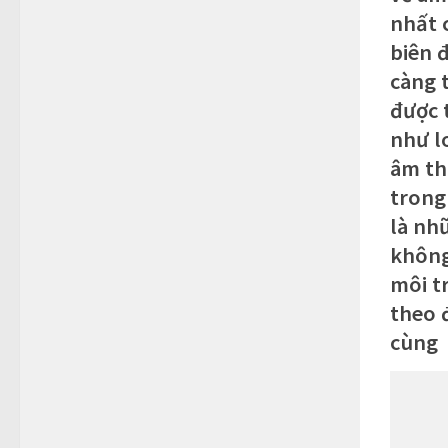
nhất c
biên 
càng 
được 
như l
âm th
trong
là nh
không
môi t
theo 
cùng