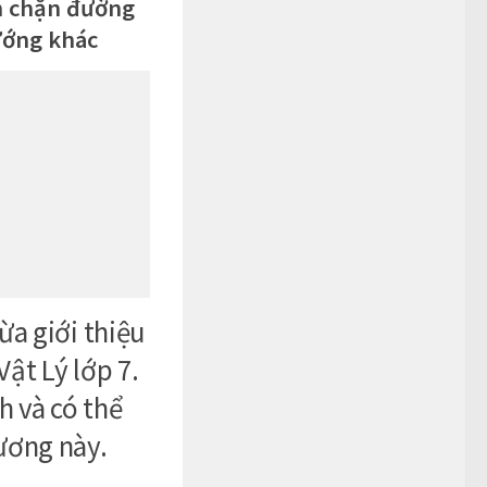
ăn chặn đường
ướng khác
ừa giới thiệu
ật Lý lớp 7.
h và có thể
ương này.