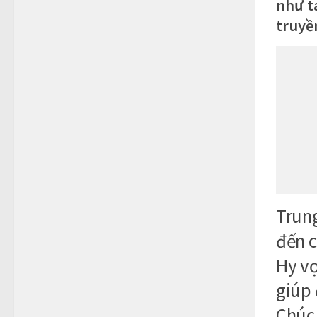
như t
truyề
Trung
đến c
Hy vọ
giúp 
Chúc 