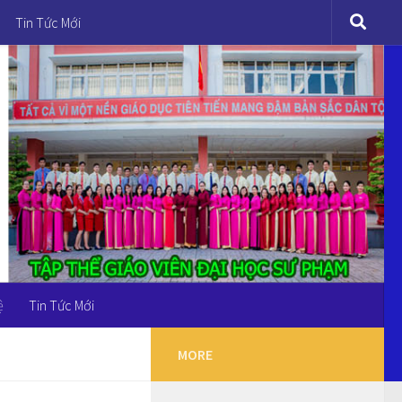
Tin Tức Mới
ệ
Tin Tức Mới
MORE