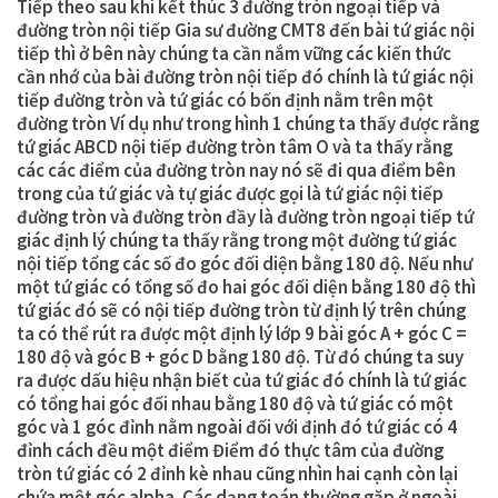
Tiếp theo sau khi kết thúc 3 đường tròn ngoại tiếp và
đường tròn nội tiếp Gia sư đường CMT8 đến bài tứ giác nội
tiếp thì ở bên này chúng ta cần nắm vững các kiến thức
cần nhớ của bài đường tròn nội tiếp đó chính là tứ giác nội
tiếp đường tròn và tứ giác có bốn định nằm trên một
đường tròn Ví dụ như trong hình 1 chúng ta thấy được rằng
tứ giác ABCD nội tiếp đường tròn tâm O và ta thấy rằng
các các điểm của đường tròn nay nó sẽ đi qua điểm bên
trong của tứ giác và tự giác được gọi là tứ giác nội tiếp
đường tròn và đường tròn đầy là đường tròn ngoại tiếp tứ
giác định lý chúng ta thấy rằng trong một đường tứ giác
nội tiếp tổng các số đo góc đối diện bằng 180 độ. Nếu như
một tứ giác có tổng số đo hai góc đối diện bằng 180 độ thì
tứ giác đó sẽ có nội tiếp đường tròn từ định lý trên chúng
ta có thể rút ra được một định lý lớp 9 bài góc A + góc C =
180 độ và góc B + góc D bằng 180 độ. Từ đó chúng ta suy
ra được dấu hiệu nhận biết của tứ giác đó chính là tứ giác
có tổng hai góc đối nhau bằng 180 độ và tứ giác có một
góc và 1 góc đỉnh nằm ngoài đối với định đó tứ giác có 4
đỉnh cách đều một điểm Điểm đó thực tâm của đường
tròn tứ giác có 2 đỉnh kè nhau cũng nhìn hai cạnh còn lại
chứa một góc alpha. Các dạng toán thường gặp ở ngoài