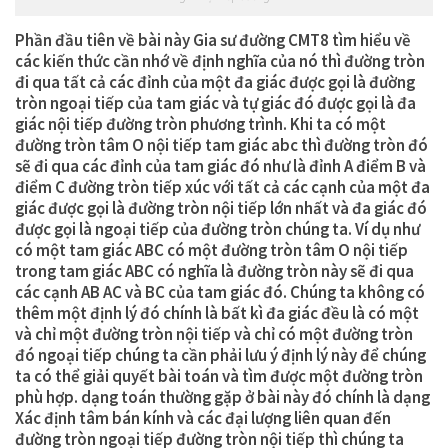
Phần đầu tiên về bài này Gia sư đường CMT8 tìm hiểu về
các kiến thức cần nhớ về định nghĩa của nó thì đường tròn
đi qua tất cả các đỉnh của một đa giác được gọi là đường
tròn ngoại tiếp của tam giác và tự giác đó được gọi là đa
giác nội tiếp đường tròn phương trình. Khi ta có một
đường tròn tâm O nội tiếp tam giác abc thì đường tròn đó
sẽ đi qua các đỉnh của tam giác đó như là đỉnh A điểm B và
điểm C đường tròn tiếp xúc với tất cả các cạnh của một đa
giác được gọi là đường tròn nội tiếp lớn nhất và đa giác đó
được gọi là ngoại tiếp của đường tròn chúng ta. Ví dụ như
có một tam giác ABC có một đường tròn tâm O nội tiếp
trong tam giác ABC có nghĩa là đường tròn này sẽ đi qua
các cạnh AB AC và BC của tam giác đó. Chúng ta không có
thêm một định lý đó chính là bất kì đa giác đều là có một
và chỉ một đường tròn nội tiếp và chỉ có một đường tròn
đó ngoại tiếp chúng ta cần phải lưu ý định lý này để chúng
ta có thể giải quyết bài toán và tìm được một đường tròn
phù hợp. dạng toán thường gặp ở bài này đó chính là dạng
Xác định tâm bán kính và các đại lượng liên quan đến
đường tròn ngoại tiếp đường tròn nội tiếp thì chúng ta