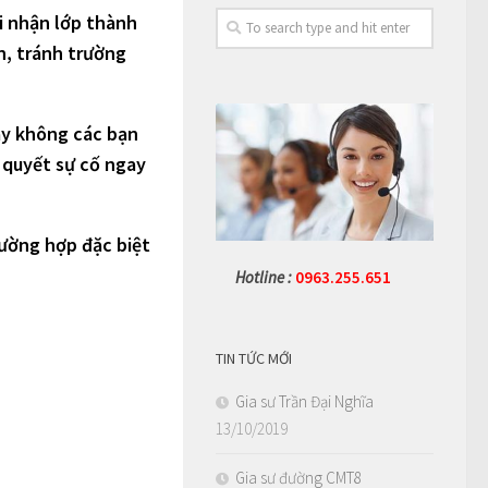
hi nhận lớp thành
n, tránh trường
hay không các bạn
i quyết sự cố ngay
rường hợp đặc biệt
Hotline :
0963.255.651
TIN TỨC MỚI
Gia sư Trần Đại Nghĩa
13/10/2019
Gia sư đường CMT8