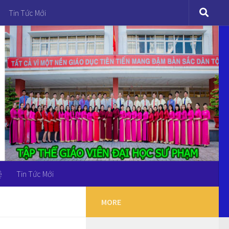
Tin Tức Mới
ệ
Tin Tức Mới
MORE