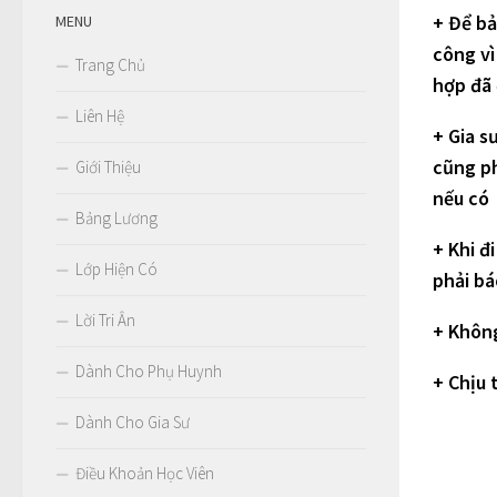
+ Để bả
MENU
công vì
Trang Chủ
hợp đã 
Liên Hệ
+ Gia s
cũng ph
Giới Thiệu
nếu có
Bảng Lương
+ Khi đ
Lớp Hiện Có
phải b
Lời Tri Ân
+ Không
Dành Cho Phụ Huynh
+ Chịu 
Dành Cho Gia Sư
Điều Khoản Học Viên