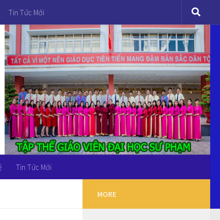
Tin Tức Mới
ệ
Tin Tức Mới
MORE