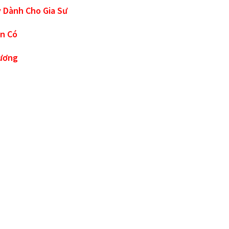
 Dành Cho Gia Sư
ện Có
ương