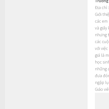
Trường 
Địa chỉ
Giới th
các em 
và giấy
nhưng t
các cuộ
với việ
giá là 
học sin
những đ
đưa đón
ngập lụ
Giáo vi