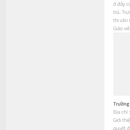
ở đây c
trú. Tr
thi văn
Giáo vi
Trường
Địa chỉ
Giới th
quyết đ