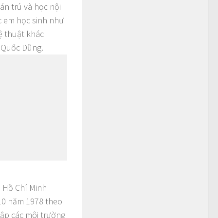
án trú và học nội
c em học sinh như
ệ thuật khác
ê Quốc Dũng.
ố Hồ Chí Minh
 10 năm 1978 theo
ập các môi trường