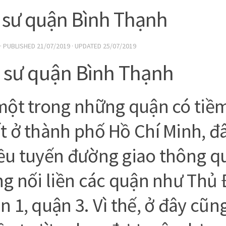
 sư quận Bình Thạnh
· PUBLISHED
21/07/2019
· UPDATED
25/07/2019
 sư quận Bình Thạnh
một trong những quận có tiề
t ở thành phố Hồ Chí Minh, đ
ều tuyến đường giao thông q
ng nối liền các quận như Thủ 
n 1, quận 3. Vì thế, ở đây cũng