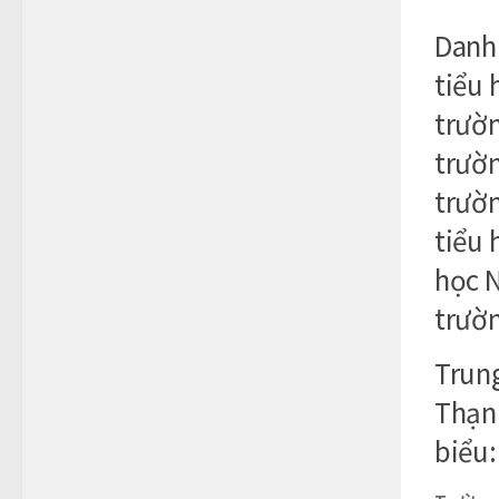
Danh 
tiểu 
trườn
trườn
trườn
tiểu 
học N
trườ
Trung
Thạnh
biểu: