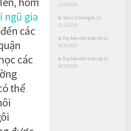
 lên, hôm
12/10/2019
i ngũ gia
Gia sư ở đường Âu Cơ
11/10/2019
 đến các
Dạy kèm môn toán lớp 12
 quận
09/10/2019
học các
Dạy kèm môn toán lớp 11
08/10/2019
ường
có thể
môi
gôi