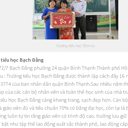
Trường tiểu học Tầm Vu
 tiểu học Bạch Đằng
 72/7 Bạch Đằng phường 24 quận Bình Thạnh Thành phố Hồ
iệu : Trường tiểu học Bạch Đằng được thành lập cách đây 16
 3774 của ban nhân dân quận Bình Thạnh.Sau nhiều năm thà
p của các cán bộ nhân viên và toàn thể học sinh của nhà t
tiểu học Bạch Đằng càng khang trang, sạch đẹp hơn. Cán bộ
 giáo viên đủ và tiêu chuẩn 70% có bằng đại học, còn lại là
ờng luôn tự tin rằng giáo viên có trình độ cao. trường lưu gi
i bật như tập thể lao động xuất sắc thành phố, lao động cấ