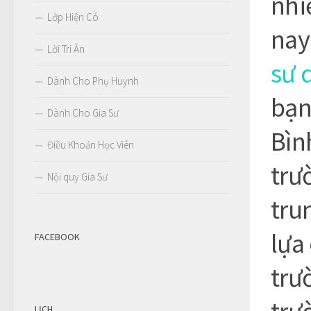
nhi
Lớp Hiện Có
na
Lời Tri Ân
sư 
Dành Cho Phụ Huynh
bạn
Dành Cho Gia Sư
Bìn
Điều Khoản Học Viên
trư
Nội quy Gia Sư
tru
lựa
FACEBOOK
trư
LỊCH