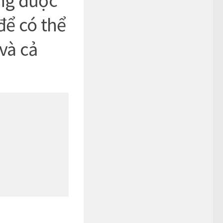
ng được
để có thể
và cả