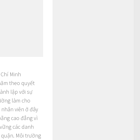
 Chí Minh
 năm theo quyết
nh lập với sự
rường làm cho
 nhân viên ở đây
 bằng cao đẳng vì
ữ vững các danh
p quận. Môi trường