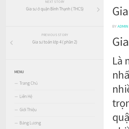
NEXT STORY
Gia
Gia sư ở quận Bình Thạnh ( THCS)
BY
ADMIN
PREVIOUS STORY
Gia
Gia sư toán lớp 4 ( phần 2)
Là 
nhấ
MENU
Trang Chủ
nhi
Liên Hệ
trọ
Giới Thiệu
quậ
Bảng Lương