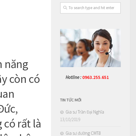
m năng
ây còn có
Hotline :
0963.255.651
uan
TIN TỨC MỚI
Đức,
Gia sư Trần Đại Nghĩa
 có rất là
13/10/2019
Gia sư đường CMT8