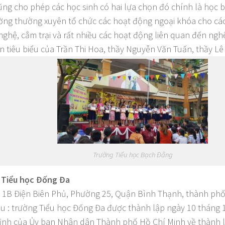
ũng cho phép các học sinh có hai lựa chọn đó chính là học b
ường thường xuyên tổ chức các hoạt động ngoại khóa cho cá
 nghệ, cắm trại và rất nhiều các hoạt động liên quan đến ngh
ên tiêu biểu của Trần Thi Hoa, thầy Nguyễn Văn Tuấn, thầy L
Trường Tiểu học Bạch Đằng
 Tiểu học Đống Đa
 : 1B Điện Biên Phủ, Phường 25, Quận Bình Thạnh, thành ph
iệu : trường Tiểu học Đống Đa được thành lập ngày 10 tháng
ịnh của Ủy ban Nhân dân Thành phố Hồ Chí Minh về thành l