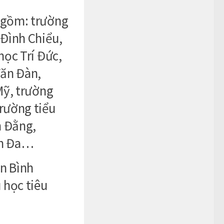
 gồm: trường
 Đình Chiểu,
học Trí Đức,
Văn Đàn,
Mỹ, trường
rường tiểu
h Đằng,
nh Đa…
ận Bình
 học tiêu