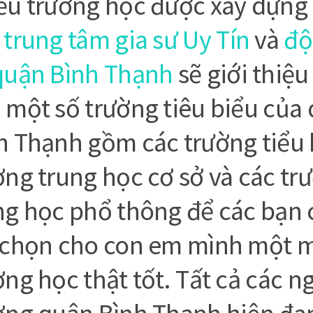
ều trường học được xây dựng
y
trung tâm gia sư Uy Tín
và
độ
quận Bình Thạnh
sẽ giới thiệu
 một số trường tiêu biểu của
h Thạnh gồm các trường tiểu 
ờng trung học cơ sở và các tr
ng học phổ thông để các bạn 
 chọn cho con em mình một 
ờng học thật tốt. Tất cả các n