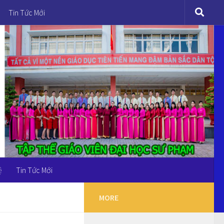
Tin Tức Mới
ệ
Tin Tức Mới
MORE