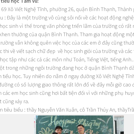
tiểu học Tầm Vu:
 : 69 Xô Viết Nghệ Tĩnh, phường 26, quận Bình Thạnh, Thành
iệu : Đây là một trường vô cùng sôi nổi về các hoạt động nghệ 
học sinh vì thế trong văn phòng triển lãm của trường có rất
 khen thưởng của quận Bình Thạnh. Tham gia hoạt động một 
rường vẫn không quên việc học của các em ở đây cũng thườ
c thi về viết sạch chữ đẹp về học sinh giỏi của trường và các 
c học tập như các cả các môn như Toán, Tiếng Việt, tiếng A
một trong những ngôi trường đang học ở quận Bình Thạnh d
h tiểu học. Tuy nhiên do nằm ở ngay đường Xô Viết Nghệ Tĩn
ường có số lượng giao thông rất lớn đổ về đây mỗi giờ cao đi
 các em học sinh cũng hơi bất tiện đối vì với những phụ hu
t cũng xảy ra.
ên tiêu biểu : thầy Nguyễn Văn Xuân, cô Trần Thúy An, thầyTr