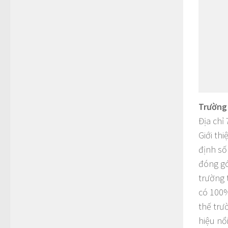
Trường
Địa chỉ
Giới th
định số
đóng gó
trường 
có 100%
thế trư
hiệu nổ