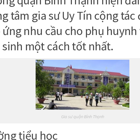
ờng quận Bình Thạnh hiện đa
ng tâm gia sư Uy Tín cộng tác 
 ứng nhu cầu cho phụ huynh 
 sinh một cách tốt nhất.
Gia sư quận Bình Thạnh
ờng tiểu học